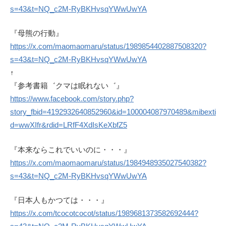
s=43&t=NQ_c2M-RyBKHvsqYWwUwYA
『母熊の行動』
https://x.com/maomaomaru/status/1989854402887508320?
s=43&t=NQ_c2M-RyBKHvsqYWwUwYA
↑
『参考書籍゛クマは眠れない゛』
https://www.facebook.com/story.php?
story_fbid=4192932640852960&id=100004087970489&mibexti
d=wwXIfr&rdid=LRfF4XdIsKeXbfZ5
『本来ならこれでいいのに・・・』
https://x.com/maomaomaru/status/1984948935027540382?
s=43&t=NQ_c2M-RyBKHvsqYWwUwYA
『日本人もかつては・・・』
https://x.com/tcocotcocot/status/1989681373582692444?