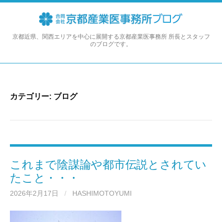
コ
ン
テ
ン
京都近県、関西エリアを中心に展開する京都産業医事務所 所長とスタッフ
のブログです。
ツ
へ
ス
キ
ッ
カテゴリー:
ブログ
プ
これまで陰謀論や都市伝説とされてい
たこと・・・
2026年2月17日
/
HASHIMOTOYUMI