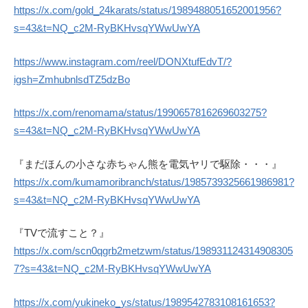
https://x.com/gold_24karats/status/1989488051652001956?
s=43&t=NQ_c2M-RyBKHvsqYWwUwYA
https://www.instagram.com/reel/DONXtufEdvT/?
igsh=ZmhubnlsdTZ5dzBo
https://x.com/renomama/status/1990657816269603275?
s=43&t=NQ_c2M-RyBKHvsqYWwUwYA
『まだほんの小さな赤ちゃん熊を電気ヤリで駆除・・・』
https://x.com/kumamoribranch/status/1985739325661986981?
s=43&t=NQ_c2M-RyBKHvsqYWwUwYA
『TVで流すこと？』
https://x.com/scn0qgrb2metzwm/status/198931124314908305
7?s=43&t=NQ_c2M-RyBKHvsqYWwUwYA
https://x.com/yukineko_ys/status/1989542783108161653?