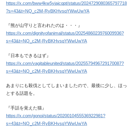
https://x.com/bww4kw5yiajcqpt/status/2024729080365797718
?s=43&t=NQ_c2M-RyBKHvsqYWwUwYA
『熊が山守りと言われたのは・・・』
https://x.com/dignityofanimal/status/2025486023976009936?
s=43&t=NQ_c2M-RyBKHvsqYWwUwYA
『日本もできるはず』
https://x.com/vagitableunited/status/2025579496729170087?
s=43&t=NQ_c2M-RyBKHvsqYWwUwYA
あまりにも殺伐としてしまいましたので、最後に少し、ほっ
とする話題を。
『手話を覚えた猫』
https://x.com/gonoi/status/2020010455536922981?
s=43&t=NQ_c2M-RyBKHvsqYWwUwYA