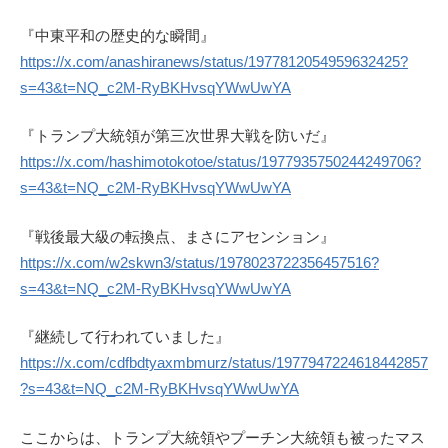
『中東平和の歴史的な瞬間』
https://x.com/anashiranews/status/1977812054959632425?
s=43&t=NQ_c2M-RyBKHvsqYWwUwYA
『トランプ大統領が第三次世界大戦を防いだ』
https://x.com/hashimotokotoe/status/1977935750244249706?
s=43&t=NQ_c2M-RyBKHvsqYWwUwYA
『戦後最大級の転換点、まさにアセンション』
https://x.com/w2skwn3/status/1978023722356457516?
s=43&t=NQ_c2M-RyBKHvsqYWwUwYA
『継続して行われていました』
https://x.com/cdfbdtyaxmbmurz/status/1977947224618442857
?s=43&t=NQ_c2M-RyBKHvsqYWwUwYA
ここからは、トランプ大統領やプーチン大統領も被ったマス