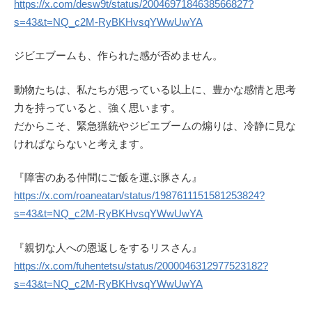
https://x.com/desw9t/status/2004697184638566827?
s=43&t=NQ_c2M-RyBKHvsqYWwUwYA
ジビエブームも、作られた感が否めません。
動物たちは、私たちが思っている以上に、豊かな感情と思考
力を持っていると、強く思います。
だからこそ、緊急猟銃やジビエブームの煽りは、冷静に見な
ければならないと考えます。
『障害のある仲間にご飯を運ぶ豚さん』
https://x.com/roaneatan/status/1987611151581253824?
s=43&t=NQ_c2M-RyBKHvsqYWwUwYA
『親切な人への恩返しをするリスさん』
https://x.com/fuhentetsu/status/2000046312977523182?
s=43&t=NQ_c2M-RyBKHvsqYWwUwYA