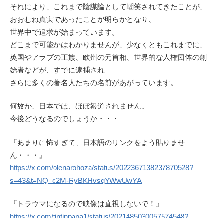
それにより、これまで陰謀論として嘲笑されてきたことが、
おおむね真実であったことが明らかとなり、
世界中で追求が始まっています。
どこまで可能かはわかりませんが、少なくともこれまでに、
英国やアラブの王族、欧州の元首相、世界的な人権団体の創
始者などが、すでに逮捕され
さらに多くの著名人たちの名前があがっています。
何故か、日本では、ほぼ報道されません。
今後どうなるのでしょうか・・・
『あまりに怖すぎて、日本語のリンクをよう貼りませ
ん・・・』
https://x.com/olenarohoza/status/2022367138237870528?
s=43&t=NQ_c2M-RyBKHvsqYWwUwYA
『トラウマになるので映像は直視しないで！』
https://x.com/tintinpapa1/status/2021485030057574548?