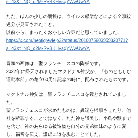
s=43&t=NQ_c2M-RyBKHvsqYWwUwYA
ただ、ほんの少しの朗報は、ウイルス感染などによる全頭殺
処分が見直されたこと。
以前から、まったくおかしい方策だと思っていました。
https://x.com/neotigreviejo22/status/2010075803959320771?
s=43&t=NQ_c2M-RyBKHvsqYWwUwYA
冒頭の画像は、聖フランチェスコの陶板です。
2022年に帰天されましたマクドナル神父が、『心のともしび
運動本部』の創立60周年記念の時に、配布されたものです。
マクドナル神父は、聖フランチェスコを鏡とされていまし
た。
聖フランチェスコが求めたものは、異端を帰順させたり、他
社を断罪することではなく、ただ神を讃美し、小鳥や獣まで
を含む、神のあらゆる被造物を自分の兄弟姉妹のように愛
し、福音を伝え、謙虚に道を歩むことでした。