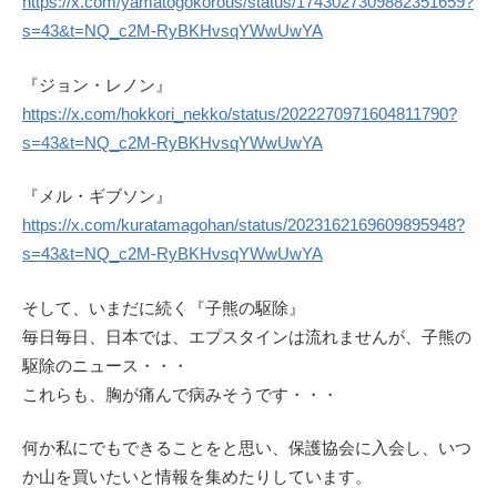
https://x.com/yamatogokorous/status/1743027309882351659?
s=43&t=NQ_c2M-RyBKHvsqYWwUwYA
『ジョン・レノン』
https://x.com/hokkori_nekko/status/2022270971604811790?
s=43&t=NQ_c2M-RyBKHvsqYWwUwYA
『メル・ギブソン』
https://x.com/kuratamagohan/status/2023162169609895948?
s=43&t=NQ_c2M-RyBKHvsqYWwUwYA
そして、いまだに続く『子熊の駆除』
毎日毎日、日本では、エプスタインは流れませんが、子熊の
駆除のニュース・・・
これらも、胸が痛んで病みそうです・・・
何か私にでもできることをと思い、保護協会に入会し、いつ
か山を買いたいと情報を集めたりしています。