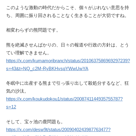
このような激動の時代だからこそ、個々がぶれない意思を持
ち、周囲に振り回されることなく生きることが大切ですね。
相変わらずの熊問題です。
熊を絶滅させんばかりの、日々の報道や行政の方針は、とう
てい理解できません。
https://x.com/kumamoribranch/status/2010637586969297239?
s=43&t=NQ_c2M-RyBKHvsqYWwUwYA
冬眠中に出産する熊まで引っ張り出して殺処分するなど、狂
気の沙汰。
https://x.com/koukudokou1/status/2008741144935755787?
s=12
そして、宝ヶ池の鹿問題も。
https://x.com/desw9t/status/2009040243987763477?