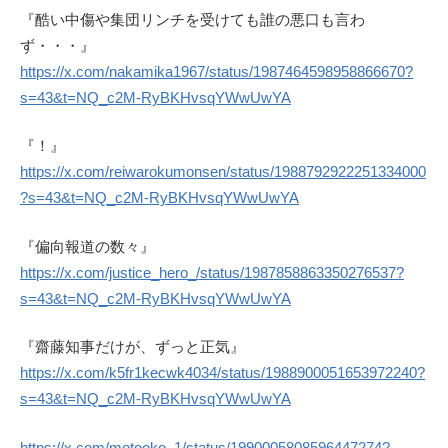
『酷い中傷や集団リンチを受けても誰の悪口も言わ
ず・・・』
https://x.com/nakamika1967/status/1987464598958866670?
s=43&t=NQ_c2M-RyBKHvsqYWwUwYA
『！』
https://x.com/reiwarokumonsen/status/1988792922251334000
?s=43&t=NQ_c2M-RyBKHvsqYWwUwYA
『偏向報道の数々』
https://x.com/justice_hero_/status/1987858863350276537?
s=43&t=NQ_c2M-RyBKHvsqYWwUwYA
『齋藤知事だけが、ずっと正気』
https://x.com/k5fr1kecwk4034/status/1988900051653972240?
s=43&t=NQ_c2M-RyBKHvsqYWwUwYA
https://x.com/motooko_1/status/1990005808596447274?