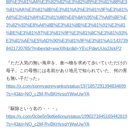
88%E3%81%A6%E3%82%82%E3%82%89%E3%81%88%E3
%81%AA%E3%81%8B%E3%81%A3%E3%81%9F%E3%81%
A8%E3%81%84%E3%81%86%E6%8A%95%E7%A8%BF%E
3%82%92%E8%A6%8B%E3%81%8B%E3%81%91%E3%81
%BE%E3%81%97%E3%81%9F%E3%81%8C%E3%81%93%
E3%81%AE%E5%AD%90%E3%81%9F%E3%81%A1/143739
8421720785/?mibextid=wwXIfr&rdid=YErcPdwUUqJ3skP2
『ただ人気の無い海岸を、食べ物を求めて歩いていただけの
母子。この母熊には名前があり地元で知られていた、何の害
も無い子だった』
https://x.com/sonnyaonnyanko/status/1971857291394834699
?s=43&t=NQ_c2M-RyBKHvsqYWwUwYA
『駆除という名の・・・』
https://x.com/0cbe5n9pt6e6nnu/status/1990271645169442819
?s=43&t=NQ_c2M-RyBKHvsqYWwUwYA