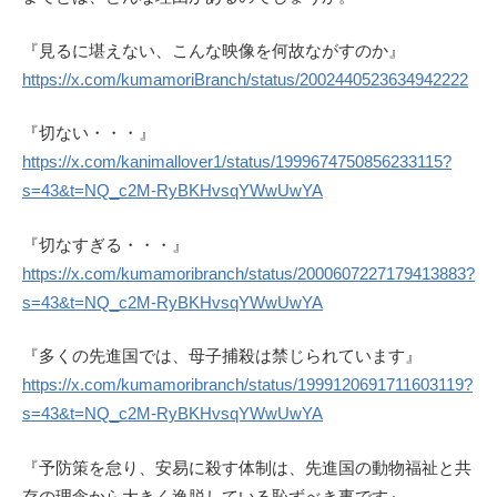
『見るに堪えない、こんな映像を何故ながすのか』
https://x.com/kumamoriBranch/status/2002440523634942222
『切ない・・・』
https://x.com/kanimallover1/status/1999674750856233115?
s=43&t=NQ_c2M-RyBKHvsqYWwUwYA
『切なすぎる・・・』
https://x.com/kumamoribranch/status/2000607227179413883?
s=43&t=NQ_c2M-RyBKHvsqYWwUwYA
『多くの先進国では、母子捕殺は禁じられています』
https://x.com/kumamoribranch/status/1999120691711603119?
s=43&t=NQ_c2M-RyBKHvsqYWwUwYA
『予防策を怠り、安易に殺す体制は、先進国の動物福祉と共
存の理念から大きく逸脱している恥ずべき事です』