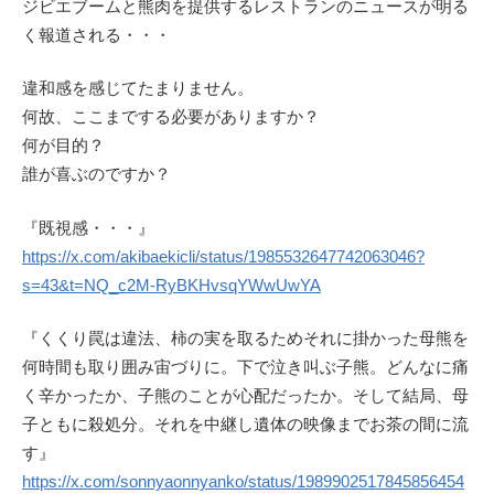
ジビエブームと熊肉を提供するレストランのニュースが明る
く報道される・・・
違和感を感じてたまりません。
何故、ここまでする必要がありますか？
何が目的？
誰が喜ぶのですか？
『既視感・・・』
https://x.com/akibaekicli/status/1985532647742063046?
s=43&t=NQ_c2M-RyBKHvsqYWwUwYA
『くくり罠は違法、柿の実を取るためそれに掛かった母熊を
何時間も取り囲み宙づりに。下で泣き叫ぶ子熊。どんなに痛
く辛かったか、子熊のことが心配だったか。そして結局、母
子ともに殺処分。それを中継し遺体の映像までお茶の間に流
す』
https://x.com/sonnyaonnyanko/status/1989902517845856454