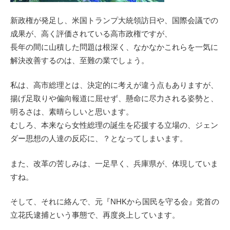
新政権が発足し、米国トランプ大統領訪日や、国際会議での
成果が、高く評価されている高市政権ですが、
長年の間に山積した問題は根深く、なかなかこれらを一気に
解決改善するのは、至難の業でしょう。
私は、高市総理とは、決定的に考えが違う点もありますが、
揚げ足取りや偏向報道に屈せず、懸命に尽力される姿勢と、
明るさは、素晴らしいと思います。
むしろ、本来なら女性総理の誕生を応援する立場の、ジェン
ダー思想の人達の反応に、？となってしまいます。
また、改革の苦しみは、一足早く、兵庫県が、体現していま
すね。
そして、それに絡んで、元『NHKから国民を守る会』党首の
立花氏逮捕という事態で、再度炎上しています。