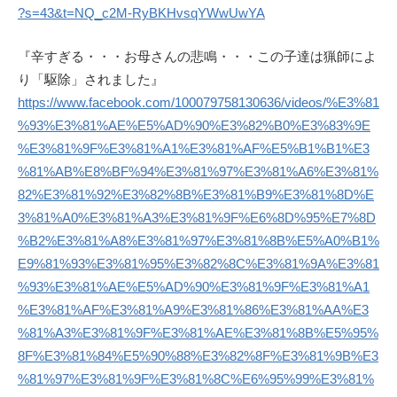
?s=43&t=NQ_c2M-RyBKHvsqYWwUwYA
『辛すぎる・・・お母さんの悲鳴・・・この子達は猟師によ
り「駆除」されました』
https://www.facebook.com/100079758130636/videos/%E3%81
%93%E3%81%AE%E5%AD%90%E3%82%B0%E3%83%9E
%E3%81%9F%E3%81%A1%E3%81%AF%E5%B1%B1%E3
%81%AB%E8%BF%94%E3%81%97%E3%81%A6%E3%81%
82%E3%81%92%E3%82%8B%E3%81%B9%E3%81%8D%E
3%81%A0%E3%81%A3%E3%81%9F%E6%8D%95%E7%8D
%B2%E3%81%A8%E3%81%97%E3%81%8B%E5%A0%B1%
E9%81%93%E3%81%95%E3%82%8C%E3%81%9A%E3%81
%93%E3%81%AE%E5%AD%90%E3%81%9F%E3%81%A1
%E3%81%AF%E3%81%A9%E3%81%86%E3%81%AA%E3
%81%A3%E3%81%9F%E3%81%AE%E3%81%8B%E5%95%
8F%E3%81%84%E5%90%88%E3%82%8F%E3%81%9B%E3
%81%97%E3%81%9F%E3%81%8C%E6%95%99%E3%81%