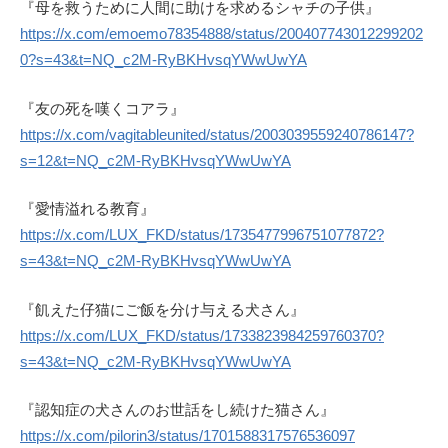
『母を救うために人間に助けを求めるシャチの子供』
https://x.com/emoemo78354888/status/200407743012299202
0?s=43&t=NQ_c2M-RyBKHvsqYWwUwYA
『友の死を嘆くコアラ』
https://x.com/vagitableunited/status/2003039559240786147?
s=12&t=NQ_c2M-RyBKHvsqYWwUwYA
『愛情溢れる教育』
https://x.com/LUX_FKD/status/1735477996751077872?
s=43&t=NQ_c2M-RyBKHvsqYWwUwYA
『飢えた仔猫にご飯を分け与える犬さん』
https://x.com/LUX_FKD/status/1733823984259760370?
s=43&t=NQ_c2M-RyBKHvsqYWwUwYA
『認知症の犬さんのお世話をし続けた猫さん』
https://x.com/pilorin3/status/1701588317576536097