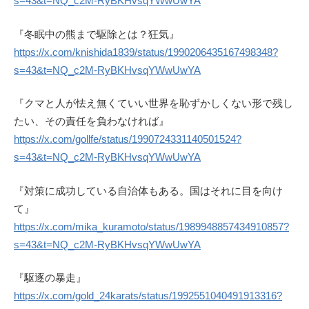
s=43&t=NQ_c2M-RyBKHvsqYWwUwYA
『冬眠中の熊まで駆除とは？狂気』
https://x.com/knishida1839/status/1990206435167498348?
s=43&t=NQ_c2M-RyBKHvsqYWwUwYA
『クマと人が怯え無くていい世界を恥ずかしくない形で残し
たい、その責任を負わなければ』
https://x.com/gollfe/status/1990724331140501524?
s=43&t=NQ_c2M-RyBKHvsqYWwUwYA
『対策に成功している自治体もある。国はそれに目を向け
て』
https://x.com/mika_kuramoto/status/1989948857434910857?
s=43&t=NQ_c2M-RyBKHvsqYWwUwYA
『駆逐の暴走』
https://x.com/gold_24karats/status/1992551040491913316?