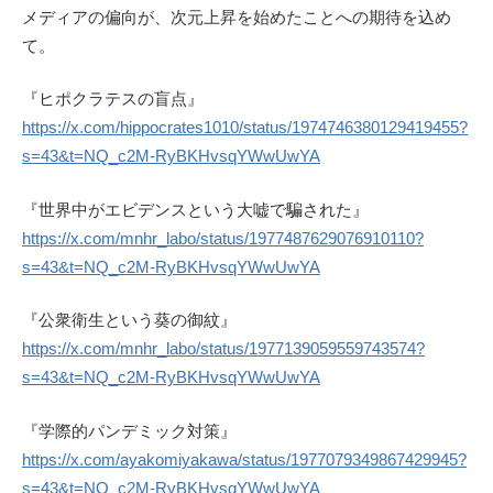
メディアの偏向が、次元上昇を始めたことへの期待を込め
て。
『ヒポクラテスの盲点』
https://x.com/hippocrates1010/status/1974746380129419455?
s=43&t=NQ_c2M-RyBKHvsqYWwUwYA
『世界中がエビデンスという大嘘で騙された』
https://x.com/mnhr_labo/status/1977487629076910110?
s=43&t=NQ_c2M-RyBKHvsqYWwUwYA
『公衆衛生という葵の御紋』
https://x.com/mnhr_labo/status/1977139059559743574?
s=43&t=NQ_c2M-RyBKHvsqYWwUwYA
『学際的パンデミック対策』
https://x.com/ayakomiyakawa/status/1977079349867429945?
s=43&t=NQ_c2M-RyBKHvsqYWwUwYA