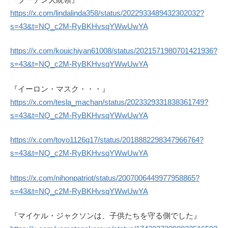
https://x.com/lindalinda358/status/2022933489432302032?
s=43&t=NQ_c2M-RyBKHvsqYWwUwYA
https://x.com/kouichiyan61008/status/2021571980701421936?
s=43&t=NQ_c2M-RyBKHvsqYWwUwYA
『イーロン・マスク・・・』
https://x.com/tesla_machan/status/2023329331838361749?
s=43&t=NQ_c2M-RyBKHvsqYWwUwYA
https://x.com/toyo1126q17/status/2018882298347966764?
s=43&t=NQ_c2M-RyBKHvsqYWwUwYA
https://x.com/nihonpatriot/status/2007006449977958865?
s=43&t=NQ_c2M-RyBKHvsqYWwUwYA
『マイケル・ジャクソンは、子供たちを守る側でした』