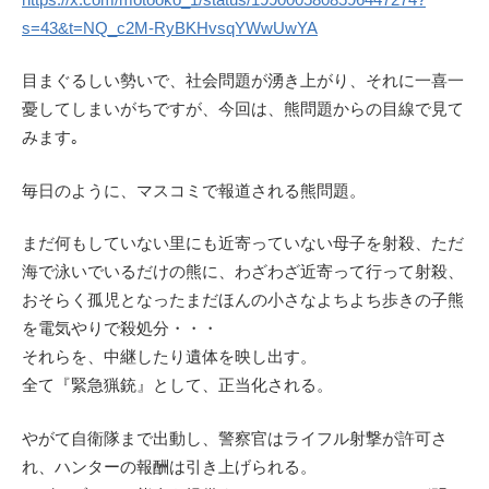
s=43&t=NQ_c2M-RyBKHvsqYWwUwYA
目まぐるしい勢いで、社会問題が湧き上がり、それに一喜一
憂してしまいがちですが、今回は、熊問題からの目線で見て
みます｡
毎日のように、マスコミで報道される熊問題。
まだ何もしていない里にも近寄っていない母子を射殺、ただ
海で泳いでいるだけの熊に、わざわざ近寄って行って射殺、
おそらく孤児となったまだほんの小さなよちよち歩きの子熊
を電気やりで殺処分・・・
それらを、中継したり遺体を映し出す。
全て『緊急猟銃』として、正当化される。
やがて自衛隊まで出動し、警察官はライフル射撃が許可さ
れ、ハンターの報酬は引き上げられる。