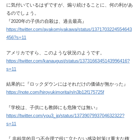
に気付いているはずですが、煽り続けることに、何の利があ
るのでしょう。
『2020年の子供の自殺は、過去最高』
https://twitter.com/ayakomiyakawa/status/1371703224554643
456?s=11
アメリカですら、このような状況のようです。
https://twitter.com/kanaugust/status/1373166345143996416?
s=11
結果的に『ロックダウンにはそれだけの価値が無かった』
https://note.com/hiroyukimorita/n/n3b12f175725f
『学校は、子供にも教師にも危険では無い』
https://twitter.com/you3_jp/status/1373907993704632322?
s=11
『 非科学的且つ不合理で役に立たない感染対策は重大な権