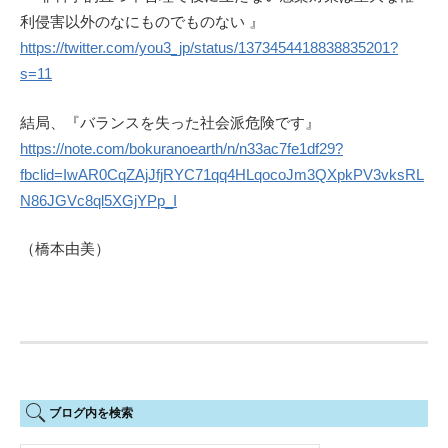
利侵害以外のなにものでものない 』
https://twitter.com/you3_jp/status/1373454418838835201?
s=11
結局、『バランスを失った社会派危険です』
https://note.com/bokuranoearth/n/n33ac7fe1df29?
fbclid=IwAR0CqZAjJfjRYC71qq4HLqocoJm3QXpkPV3vksRL
N86JGVc8ql5XGjYPp_I
（橋本由美）
ブログ内を検索
検