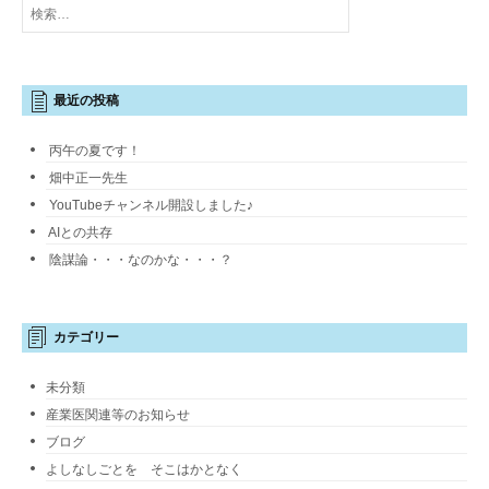
索:
最近の投稿
丙午の夏です！
畑中正一先生
YouTubeチャンネル開設しました♪
AIとの共存
陰謀論・・・なのかな・・・？
カテゴリー
未分類
産業医関連等のお知らせ
ブログ
よしなしごとを そこはかとなく