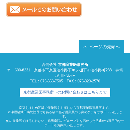
ページの先頭へ
合同会社 京都産業医事務所
〒 600-8231 京都市下京区油小路下魚ノ棚下ル油小路町288 井筒
堀川ビル6F
TEL : 075-353-7505 FAX : 075-320-2570
京都産業医事務所へのお問い合わせはこちらまで
京都をはじめ近畿で産業医をお探しなら京都産業医事務所まで。
木津屋橋武田病院院長でもある橋本惠が従業員の心身のケアをサポートいたしま
す。
他の産業医では得られない、武田病院のグループ力を活かした迅速かつ専門的なサ
ポートをお約束いたします。