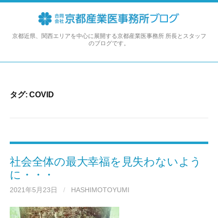
コ
ン
テ
ン
京都近県、関西エリアを中心に展開する京都産業医事務所 所長とスタッフ
のブログです。
ツ
へ
ス
キ
ッ
タグ:
COVID
プ
社会全体の最大幸福を見失わないよう
に・・・
2021年5月23日
/
HASHIMOTOYUMI