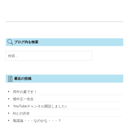
ブログ内を検索
検
索:
最近の投稿
丙午の夏です！
畑中正一先生
YouTubeチャンネル開設しました♪
AIとの共存
陰謀論・・・なのかな・・・？