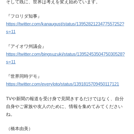
そして既に、世界は考えを変え始めています。
『フロリダ知事』
https://twitter.com/kanaugust/status/1395282123477557252?
s=11
『アイオワ州議会』
https://twitter.com/bingsuzuki/status/1395245350475030528?
s=11
『世界同時デモ』
https://twitter.com/everyloto/status/1391815709450117121
TVや新聞の報道を受け身で見聞きするだけではなく、自分
自身やご家族や友人のために、情報を集めてみてください
ね。
（橋本由美）