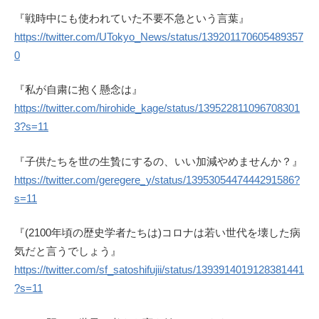
『戦時中にも使われていた不要不急という言葉』
https://twitter.com/UTokyo_News/status/139201170605489357
0
『私が自粛に抱く懸念は』
https://twitter.com/hirohide_kage/status/139522811096708301
3?s=11
『子供たちを世の生贄にするの、いい加減やめませんか？』
https://twitter.com/geregere_y/status/1395305447444291586?
s=11
『(2100年頃の歴史学者たちは)コロナは若い世代を壊した病
気だと言うでしょう』
https://twitter.com/sf_satoshifujii/status/1393914019128381441
?s=11