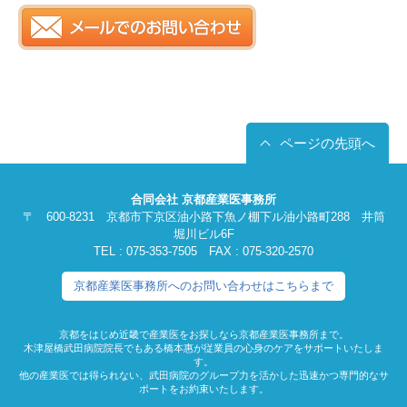
ページの先頭へ
合同会社 京都産業医事務所
〒 600-8231 京都市下京区油小路下魚ノ棚下ル油小路町288 井筒
堀川ビル6F
TEL : 075-353-7505 FAX : 075-320-2570
京都産業医事務所へのお問い合わせはこちらまで
京都をはじめ近畿で産業医をお探しなら京都産業医事務所まで。
木津屋橋武田病院院長でもある橋本惠が従業員の心身のケアをサポートいたしま
す。
他の産業医では得られない、武田病院のグループ力を活かした迅速かつ専門的なサ
ポートをお約束いたします。