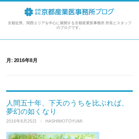
コ
ン
テ
ン
京都近県、関西エリアを中心に展開する京都産業医事務所 所長とスタッフ
のブログです。
ツ
へ
ス
キ
ッ
月:
2016年8月
プ
人間五十年、下天のうちを比ぶれば、
夢幻の如くなり
2016年8月25日
/
HASHIMOTOYUMI