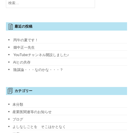
索:
最近の投稿
丙午の夏です！
畑中正一先生
YouTubeチャンネル開設しました♪
AIとの共存
陰謀論・・・なのかな・・・？
カテゴリー
未分類
産業医関連等のお知らせ
ブログ
よしなしごとを そこはかとなく