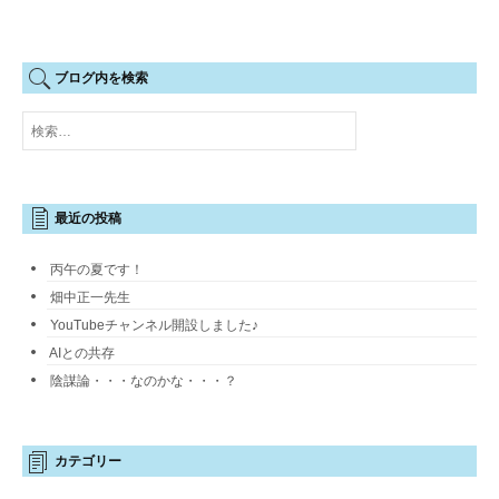
ブログ内を検索
検
索:
最近の投稿
丙午の夏です！
畑中正一先生
YouTubeチャンネル開設しました♪
AIとの共存
陰謀論・・・なのかな・・・？
カテゴリー