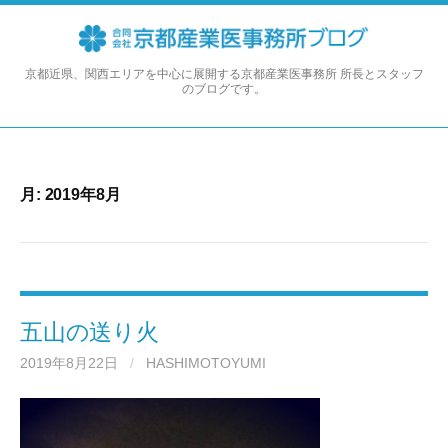
コ
ン
テ
ン
京都近県、関西エリアを中心に展開する京都産業医事務所 所長とスタッフ
のブログです。
ツ
へ
ス
キ
ッ
月:
2019年8月
プ
五山の送り火
2019年8月22日
/
HASHIMOTOYUMI