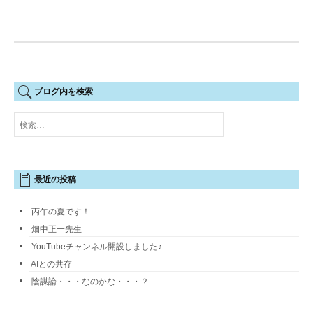
ブログ内を検索
検
索:
最近の投稿
丙午の夏です！
畑中正一先生
YouTubeチャンネル開設しました♪
AIとの共存
陰謀論・・・なのかな・・・？