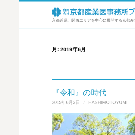
コ
ン
テ
京都近県、関西エリアを中心に展開する京都産
ン
ツ
へ
ス
月:
2019年6月
キ
ッ
プ
『令和』の時代
2019年6月3日
/
HASHIMOTOYUMI