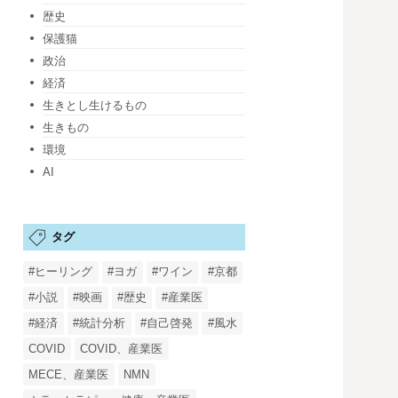
歴史
保護猫
政治
経済
生きとし生けるもの
生きもの
環境
AI
タグ
#ヒーリング
#ヨガ
#ワイン
#京都
#小説
#映画
#歴史
#産業医
#経済
#統計分析
#自己啓発
#風水
COVID
COVID、産業医
MECE、産業医
NMN