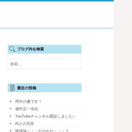
ブログ内を検索
検
索:
最近の投稿
丙午の夏です！
畑中正一先生
YouTubeチャンネル開設しました♪
AIとの共存
陰謀論・・・なのかな・・・？