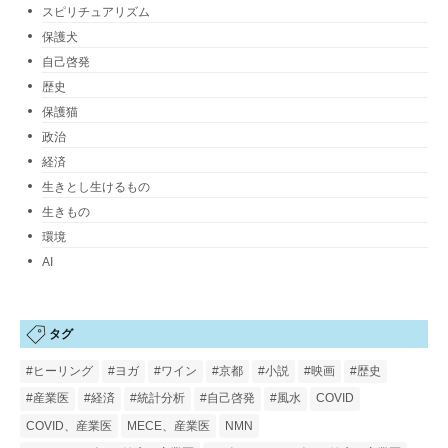
スピリチュアリズム
保護犬
自己啓発
歴史
保護猫
政治
経済
生きとし生けるもの
生きもの
環境
AI
タグ
#ヒーリング
#ヨガ
#ワイン
#京都
#小説
#映画
#歴史
#産業医
#経済
#統計分析
#自己啓発
#風水
COVID
COVID、産業医
MECE、産業医
NMN