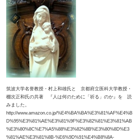
筑波大学名誉教授・村上和雄氏と 京都府立医科大学教授・
棚次正和氏の共著 『人は何のために「祈る」のか』を 読
みました。
http://www.amazon.co.jp/%E4%BA%BA%E3%81%AF%E4%B
D%95%E3%81%AE%E3%81%9F%E3%82%81%E3%81%AB
%E3%80%8C%E7%A5%88%E3%82%8B%E3%80%8D%E3
%81%AE%E3%81%8B-%E6%9D%91%E4%B8%8A-