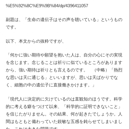
%E5%92%8C%E9%9B%84/dp/4396411057
副題は、「生命の遺伝子はその声を聴いている」というもの
です。
以下、本文からの抜粋ですが、
「何かに強い期待や願望を抱いた人は、自分の心にその実現
を念じます。念じることは祈りに似ているところがあります
から、強い期待は祈りとも言えるのです。 （中略）「熱烈
な思いは天に通じる」といいますが、思いは天ばかりでな
く、細胞の中の遺伝子に直接働きかけます。」
「現代人に決定的に欠けているのは直観知のほうです。科学
的に考える癖をつけて以来、「科学的に証明できないこと」
を信じたがりません。その結果、何が起きたでしょうか。人
間はもともと備わっていた鋭敏な五感を鈍らせてしまいまし
た。これは大きな問題です。」