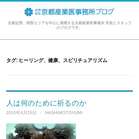
コ
ン
テ
ン
京都近県、関西エリアを中心に展開する京都産業医事務所 所長とスタッフ
のブログです。
ツ
へ
ス
キ
ッ
タグ:
ヒーリング、健康、スピリチュアリズム
プ
人は何のために祈るのか
2015年4月15日
/
HASHIMOTOYUMI