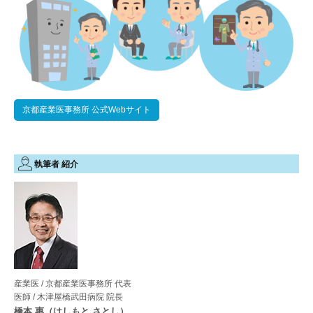
京都産業医事務所 公式Webサイト
執筆者 紹介
産業医 / 京都産業医事務所 代表
医師 / 木津屋橋武田病院 院長
橋本 惠（はしもと さとし）