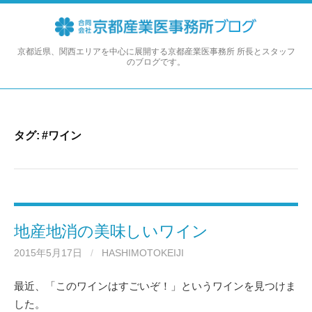
コ
ン
テ
ン
京都近県、関西エリアを中心に展開する京都産業医事務所 所長とスタッフ
のブログです。
ツ
へ
ス
キ
ッ
タグ:
#ワイン
プ
地産地消の美味しいワイン
2015年5月17日
/
HASHIMOTOKEIJI
最近、「このワインはすごいぞ！」というワインを見つけま
した。