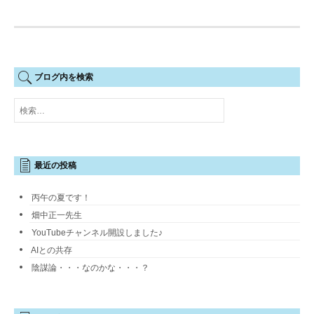
ブログ内を検索
検
索:
最近の投稿
丙午の夏です！
畑中正一先生
YouTubeチャンネル開設しました♪
AIとの共存
陰謀論・・・なのかな・・・？