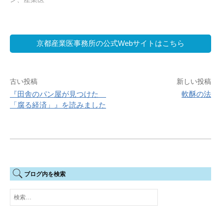
京都産業医事務所の公式Webサイトはこちら
投
古い投稿
新しい投稿
『田舎のパン屋が見つけた
軟酥の法
稿
「腐る経済」』を読みました
ナ
ビ
ゲ
ー
ブログ内を検索
シ
検
ョ
索:
ン