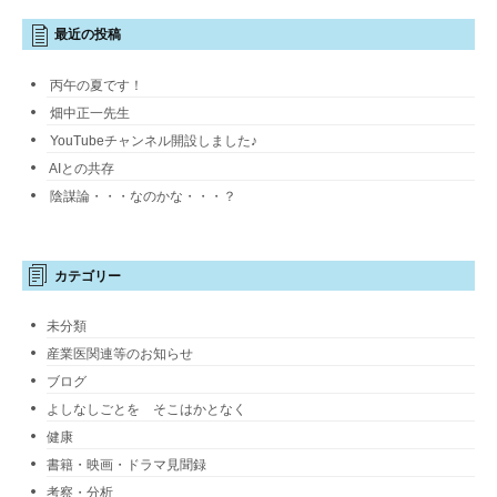
最近の投稿
丙午の夏です！
畑中正一先生
YouTubeチャンネル開設しました♪
AIとの共存
陰謀論・・・なのかな・・・？
カテゴリー
未分類
産業医関連等のお知らせ
ブログ
よしなしごとを そこはかとなく
健康
書籍・映画・ドラマ見聞録
考察・分析