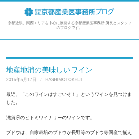
コ
ン
テ
ン
京都近県、関西エリアを中心に展開する京都産業医事務所 所長とスタッフ
のブログです。
ツ
へ
ス
キ
ッ
プ
地産地消の美味しいワイン
2015年5月17日
/
HASHIMOTOKEIJI
最近、「このワインはすごいぞ！」というワインを見つけま
した。
滋賀県のヒトミワイナリーのワインです。
ブドウは、自家栽培のブドウか長野等のブドウ等国産で揃え