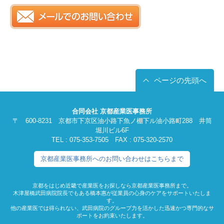
ページの先頭へ
合同会社 京都産業医事務所
〒 600-8231 京都市下京区油小路下魚ノ棚下ル油小路町288 井筒
堀川ビル6F
TEL : 075-353-7505 FAX : 075-320-2570
京都産業医事務所へのお問い合わせはこちらまで
京都をはじめ近畿で産業医をお探しなら京都産業医事務所まで。
木津屋橋武田病院院長でもある橋本惠が従業員の心身のケアをサポートいたしま
す。
他の産業医では得られない、武田病院のグループ力を活かした迅速かつ専門的なサ
ポートをお約束いたします。