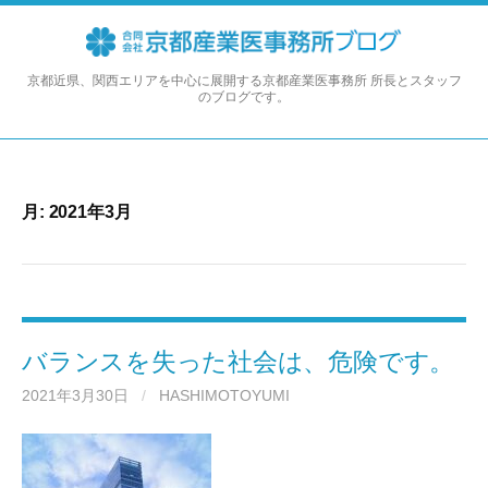
コ
ン
テ
ン
京都近県、関西エリアを中心に展開する京都産業医事務所 所長とスタッフ
のブログです。
ツ
へ
ス
キ
ッ
月:
2021年3月
プ
バランスを失った社会は、危険です。
2021年3月30日
/
HASHIMOTOYUMI