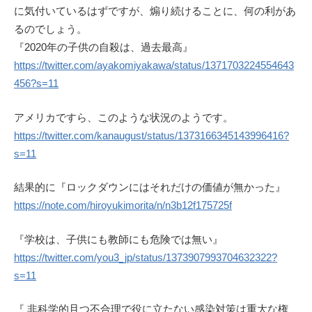
に気付いているはずですが、煽り続けることに、何の利があ
るのでしょう。
『2020年の子供の自殺は、過去最高』
https://twitter.com/ayakomiyakawa/status/1371703224554643
456?s=11
アメリカですら、このような状況のようです。
https://twitter.com/kanaugust/status/1373166345143996416?
s=11
結果的に『ロックダウンにはそれだけの価値が無かった』
https://note.com/hiroyukimorita/n/n3b12f175725f
『学校は、子供にも教師にも危険では無い』
https://twitter.com/you3_jp/status/1373907993704632322?
s=11
『 非科学的且つ不合理で役に立たない感染対策は重大な権