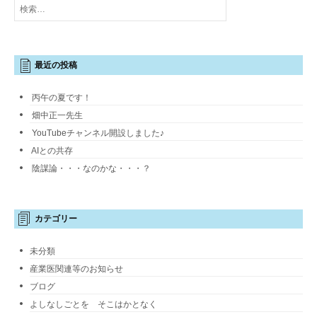
索:
最近の投稿
丙午の夏です！
畑中正一先生
YouTubeチャンネル開設しました♪
AIとの共存
陰謀論・・・なのかな・・・？
カテゴリー
未分類
産業医関連等のお知らせ
ブログ
よしなしごとを そこはかとなく