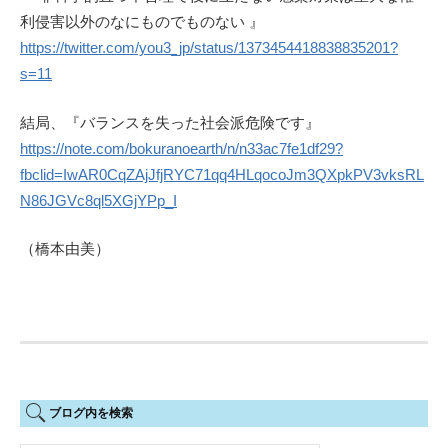
利侵害以外のなにものでものない 』
https://twitter.com/you3_jp/status/1373454418838835201?
s=11
結局、『バランスを失った社会派危険です』
https://note.com/bokuranoearth/n/n33ac7fe1df29?
fbclid=IwAR0CqZAjJfjRYC71qq4HLqocoJm3QXpkPV3vksRL
N86JGVc8ql5XGjYPp_I
（橋本由美）
ブログ内を検索
検