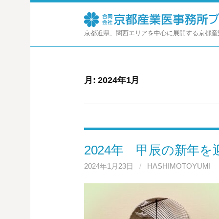
コ
ン
テ
京都近県、関西エリアを中心に展開する京都産
ン
ツ
へ
ス
月:
2024年1月
キ
ッ
プ
2024年 甲辰の新年を
2024年1月23日
/
HASHIMOTOYUMI