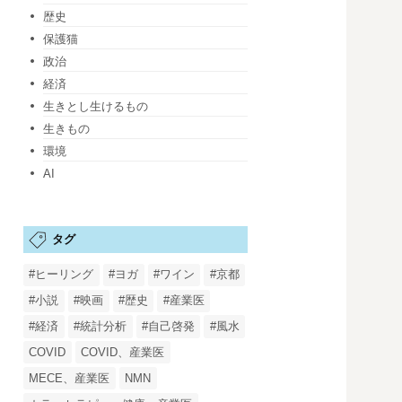
歴史
保護猫
政治
経済
生きとし生けるもの
生きもの
環境
AI
タグ
#ヒーリング
#ヨガ
#ワイン
#京都
#小説
#映画
#歴史
#産業医
#経済
#統計分析
#自己啓発
#風水
COVID
COVID、産業医
MECE、産業医
NMN