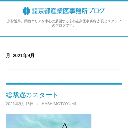
コ
ン
テ
ン
京都近県、関西エリアを中心に展開する京都産業医事務所 所長とスタッフ
のブログです。
ツ
へ
ス
キ
ッ
月:
2021年9月
プ
総裁選のスタート
2021年9月15日
/
HASHIMOTOYUMI