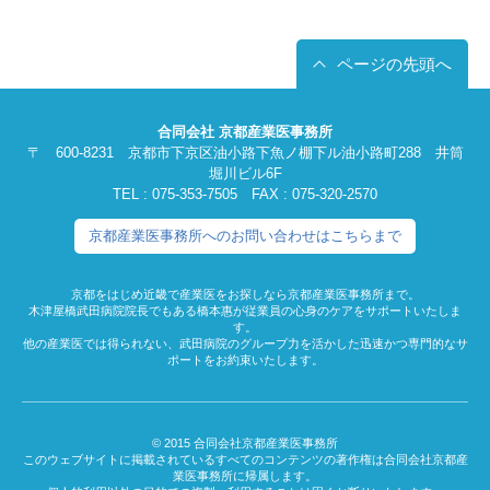
ページの先頭へ
合同会社 京都産業医事務所
〒 600-8231 京都市下京区油小路下魚ノ棚下ル油小路町288 井筒
堀川ビル6F
TEL : 075-353-7505 FAX : 075-320-2570
京都産業医事務所へのお問い合わせはこちらまで
京都をはじめ近畿で産業医をお探しなら京都産業医事務所まで。
木津屋橋武田病院院長でもある橋本惠が従業員の心身のケアをサポートいたしま
す。
他の産業医では得られない、武田病院のグループ力を活かした迅速かつ専門的なサ
ポートをお約束いたします。
© 2015 合同会社京都産業医事務所
このウェブサイトに掲載されているすべてのコンテンツの著作権は合同会社京都産
業医事務所に帰属します。