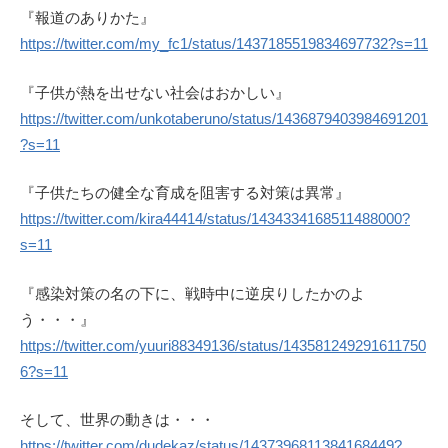
『報道のありかた』
https://twitter.com/my_fc1/status/1437185519834697732?s=11
『子供が熱を出せない社会はおかしい』
https://twitter.com/unkotaberuno/status/1436879403984691201
?s=11
『子供たちの健全な育成を阻害する対策は異常』
https://twitter.com/kira44414/status/1434334168511488000?
s=11
『感染対策の名の下に、戦時中に逆戻りしたかのよ
う・・・』
https://twitter.com/yuuri88349136/status/143581249291611750
6?s=11
そして、世界の動きは・・・
https://twitter.com/dudekaz/status/1437396811384168449?