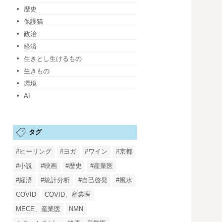
歴史
保護猫
政治
経済
生きとし生けるもの
生きもの
環境
AI
タグ
#ヒーリング
#ヨガ
#ワイン
#京都
#小説
#映画
#歴史
#産業医
#経済
#統計分析
#自己啓発
#風水
COVID
COVID、産業医
MECE、産業医
NMN