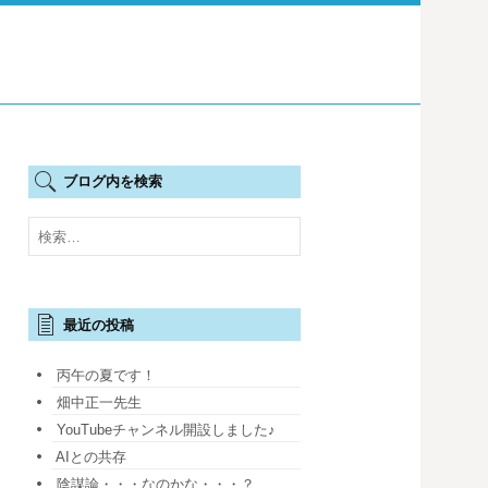
ブログ内を検索
検
索:
最近の投稿
丙午の夏です！
畑中正一先生
YouTubeチャンネル開設しました♪
AIとの共存
陰謀論・・・なのかな・・・？