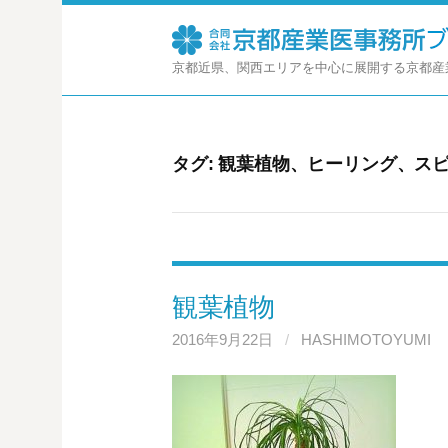
コ
ン
テ
京都近県、関西エリアを中心に展開する京都産
ン
ツ
へ
ス
タグ:
観葉植物、ヒーリング、ス
キ
ッ
プ
観葉植物
2016年9月22日
/
HASHIMOTOYUMI