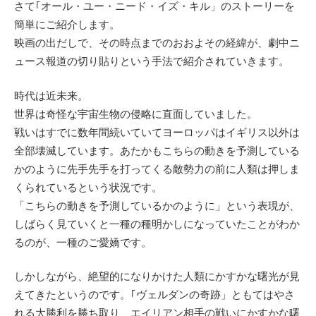
さて｢オール・ユー・ニード・イズ・キル」のストーリーを
簡単にご紹介します。
映画の出だしで、その時点までのおおよその経緯が、劇中ニ
ュース報道の切り貼りという手法で紹介されていきます。
時代は近未来。
世界は奇怪な宇宙生物の侵略に直面していました。
戦いはすでに数年間続いていてヨーロッパはイギリス以外は
全部壊滅しています。あたかもこちらの動きを予測している
かのように先手先手を打ってくる敵勢力の前に人類は押しま
くられているという状況です。
「こちらの動きを予測しているかのように」という表現が、
しばらく見ていくと一種の種明かしになっていたことがわか
るのが、一種のご愛嬌です。
しかしながら、絶望的になりかけた人類にかすかな曙光が見
えてきたというのです。｢ヴェルダンの奇跡」ともてはやさ
れる大勝利を勝ち取り、エイリアン相手の戦いにかすかな曙