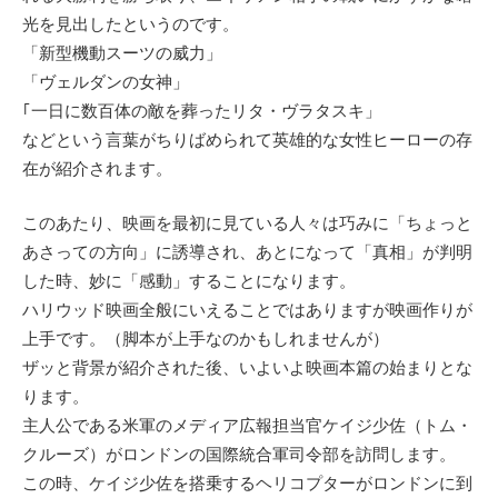
光を見出したというのです。
「新型機動スーツの威力」
「ヴェルダンの女神」
｢一日に数百体の敵を葬ったリタ・ヴラタスキ」
などという言葉がちりばめられて英雄的な女性ヒーローの存
在が紹介されます。
このあたり、映画を最初に見ている人々は巧みに「ちょっと
あさっての方向」に誘導され、あとになって「真相」が判明
した時、妙に「感動」することになります。
ハリウッド映画全般にいえることではありますが映画作りが
上手です。（脚本が上手なのかもしれませんが）
ザッと背景が紹介された後、いよいよ映画本篇の始まりとな
ります。
主人公である米軍のメディア広報担当官ケイジ少佐（トム・
クルーズ）がロンドンの国際統合軍司令部を訪問します。
この時、ケイジ少佐を搭乗するヘリコプターがロンドンに到