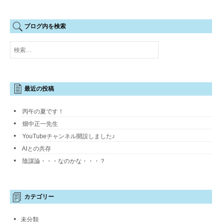
ブログ内を検索
検
索:
最近の投稿
丙午の夏です！
畑中正一先生
YouTubeチャンネル開設しました♪
AIとの共存
陰謀論・・・なのかな・・・？
カテゴリー
未分類