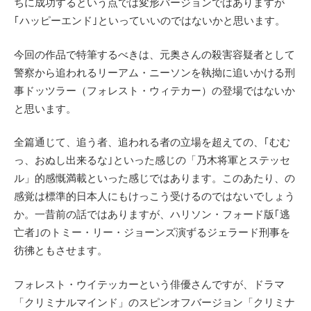
ちに成功するという点では変形バージョンではありますが
｢ハッピーエンド｣といっていいのではないかと思います。
今回の作品で特筆するべきは、元奥さんの殺害容疑者として
警察から追われるリーアム・ニーソンを執拗に追いかける刑
事ドッツラー（フォレスト・ウィテカー）の登場ではないか
と思います。
全篇通じて、追う者、追われる者の立場を超えての、｢むむ
っ、おぬし出来るな｣といった感じの「乃木将軍とステッセ
ル」的感慨満載といった感じではあります。このあたり、の
感覚は標準的日本人にもけっこう受けるのではないでしょう
か。一昔前の話ではありますが、ハリソン・フォード版｢逃
亡者｣のトミー・リー・ジョーンズ演ずるジェラード刑事を
彷彿ともさせます。
フォレスト・ウイテッカーという俳優さんですが、ドラマ
「クリミナルマインド」のスピンオフバージョン「クリミナ