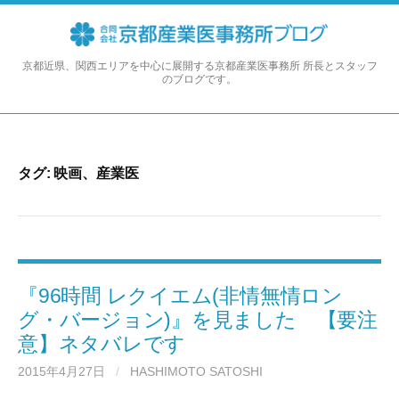
コ
ン
テ
ン
京都近県、関西エリアを中心に展開する京都産業医事務所 所長とスタッフ
のブログです。
ツ
へ
ス
キ
ッ
タグ:
映画、産業医
プ
『96時間 レクイエム(非情無情ロン
グ・バージョン)』を見ました 【要注
意】ネタバレです
2015年4月27日
/
HASHIMOTO SATOSHI