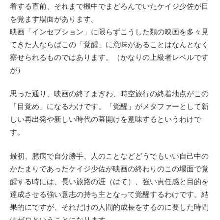
着する直前、それまで機中でまどろんでいたケイジ少佐が目
を覚ます場面があります。
映画「インセプション」に限らずこうした類の映画を多々見
てきた人ならばこの「覚醒」に意味があることはなんとなく
察せられるものではあります。（かなりの上級者レベルです
が）
思った通り、映画の終了まぎわ、時空旅行の終着地点がこの
「目覚め」になるわけです。「覚醒」がメタファーとして新
しい再出発や新しい時代の幕開けを意味するというわけで
す。
最初、臆病で自分勝手、人のことなどどうでもいい自己中の
かたまりであったケイジ少佐が映画の終わりのこの場面で覚
醒する時には、長い旅路の涯（はて）、強い責任感と目的を
達成させる強い意志の持ち主となって覚醒するわけです。結
果的にですが、それだけの人間的成長をするのに要した時間
はゼロということになります。