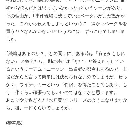
それにしても、映画の最後、ウイテッカーがニーソンに｢最
初から犯人だとは思っていなかった｣というシーンがあり、
その理由が、｢事件現場に残っていたベーグルがまだ温かか
った。これから殺人をしようという時に、温かいベーグルを
買うヤツなんかいない｣というのには、ずっこけてしまいま
した。
｢続篇はあるのか？」との問いに、ある時は「有るかもしれ
ない」 と答えたり、別の時には「ない」と答えたりしてい
るというリーアム・ニーソン。出資者の都合もあるので、主
役だからと言って簡単には決められないのでしょうが、せっ
かく、ウイテッカーという「伴侶」を得たことでもあり、も
う一作くらい頑張ってもいいのではないかと思います。
あまりやり過ぎると｢水戸黄門｣シリーズのようになりますか
ら、後、一作くらいでしょうか。
(橋本惠)