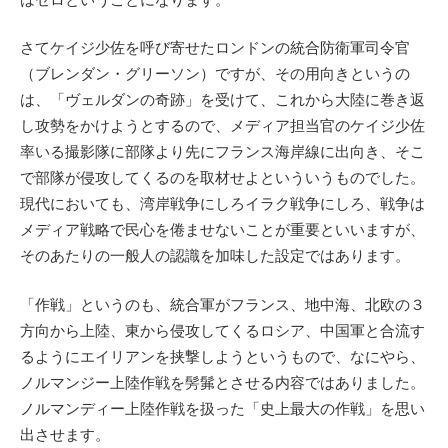
さてケイジ少佐を呼び寄せたロンドンの統合防衛軍司令官
（ブレンダン・グリーソン）ですが、その用向きというの
は、「ヴェルダンの奇跡」を受けて、これから大陸に巻き返
し攻勢をかけようとするので、メディア担当官のケイジ少佐
率いる撮影隊に部隊より先にフランス海岸線に出向き、そこ
で部隊が侵攻してくるのを取材せよといういうものでした。
現代においても、湾岸戦争にしろイラク戦争にしろ、戦争は
メディア戦略で民心を倦ませないことが重要といいますが、
そのあたりの一般人の認識を加味した設定ではあります。
「作戦」というのも、統合軍がフランス、地中海、北欧の３
方向から上陸、東から侵攻してくるロシア、中国軍と合流す
るようにエイリアンを挟撃しようというもので、なにやら、
ノルマンジー上陸作戦を髣髴とさせる内容ではありました。
ノルマンディー上陸作戦を扱った「史上最大の作戦」を思い
出させます。