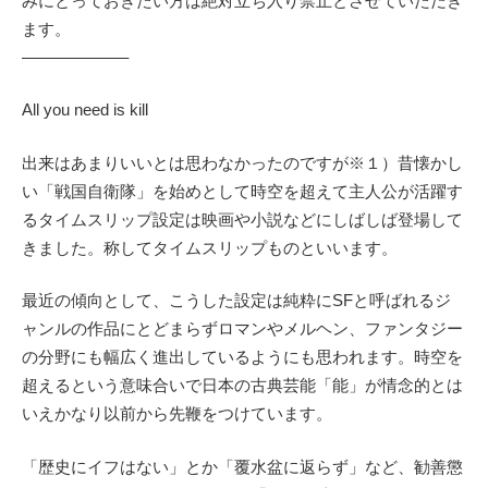
みにとっておきたい方は絶対立ち入り禁止とさせていただき
ます。
——————–
All you need is kill
出来はあまりいいとは思わなかったのですが※１）昔懐かし
い「戦国自衛隊」を始めとして時空を超えて主人公が活躍す
るタイムスリップ設定は映画や小説などにしばしば登場して
きました。称してタイムスリップものといいます。
最近の傾向として、こうした設定は純粋にSFと呼ばれるジ
ャンルの作品にとどまらずロマンやメルヘン、ファンタジー
の分野にも幅広く進出しているようにも思われます。時空を
超えるという意味合いで日本の古典芸能「能」が情念的とは
いえかなり以前から先鞭をつけています。
「歴史にイフはない」とか「覆水盆に返らず」など、勧善懲