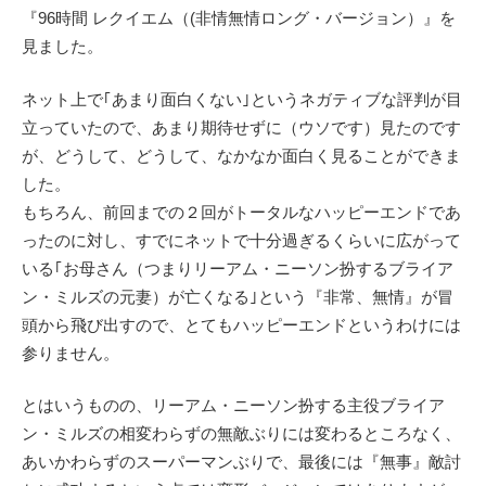
『96時間 レクイエム（(非情無情ロング・バージョン）』を
見ました。
ネット上で｢あまり面白くない｣というネガティブな評判が目
立っていたので、あまり期待せずに（ウソです）見たのです
が、どうして、どうして、なかなか面白く見ることができま
した。
もちろん、前回までの２回がトータルなハッピーエンドであ
ったのに対し、すでにネットで十分過ぎるくらいに広がって
いる｢お母さん（つまりリーアム・ニーソン扮するブライア
ン・ミルズの元妻）が亡くなる｣という『非常、無情』が冒
頭から飛び出すので、とてもハッピーエンドというわけには
参りません。
とはいうものの、リーアム・ニーソン扮する主役ブライア
ン・ミルズの相変わらずの無敵ぶりには変わるところなく、
あいかわらずのスーパーマンぶりで、最後には『無事』敵討