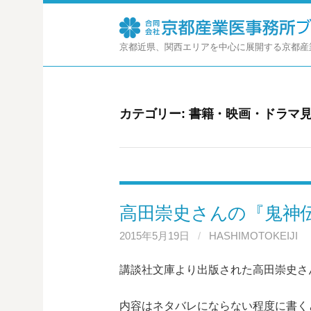
コ
ン
テ
京都近県、関西エリアを中心に展開する京都産
ン
ツ
へ
ス
カテゴリー:
書籍・映画・ドラマ
キ
ッ
プ
高田崇史さんの『鬼神
2015年5月19日
/
HASHIMOTOKEIJI
講談社文庫より出版された高田崇史さ
内容はネタバレにならない程度に書く