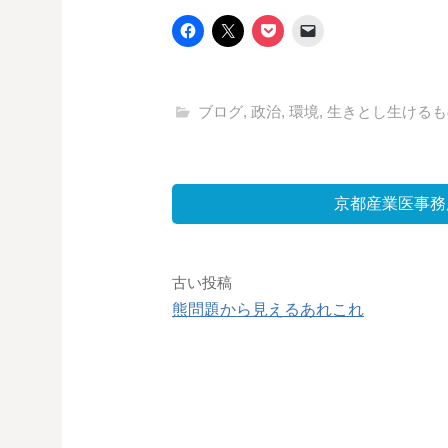
ブログ
,
政治
,
環境
,
生きとし生けるも
京都産業医事務
投
古い投稿
熊問題から見えるあれこれ
稿
ナ
ビ
ゲ