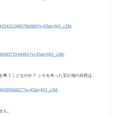
/1994334312485786066?s=43&t=NQ_c2M-
0148958371549461?s=43&t=NQ_c2M-
を奪うことなのか？ シカを失った宝が池の自然は、
7184638566827?s=43&t=NQ_c2M-
せん。