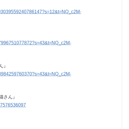
s/2003039559240786147?s=12&t=NQ_c2M-
477996751077872?s=43&t=NQ_c2M-
ん』
823984259760370?s=43&t=NQ_c2M-
猫さん』
8317576536097