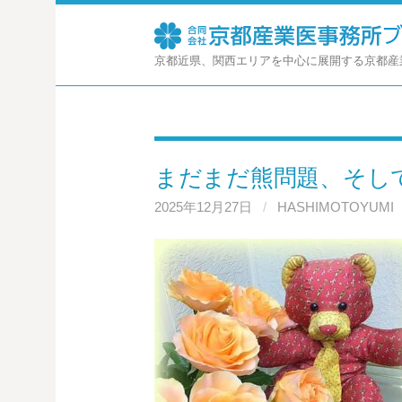
コ
ン
テ
京都近県、関西エリアを中心に展開する京都産
ン
ツ
へ
ス
キ
まだまだ熊問題、そし
ッ
プ
2025年12月27日
/
HASHIMOTOYUMI