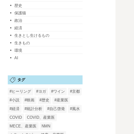
歴史
保護猫
政治
経済
生きとし生けるもの
生きもの
環境
AI
タグ
#ヒーリング
#ヨガ
#ワイン
#京都
#小説
#映画
#歴史
#産業医
#経済
#統計分析
#自己啓発
#風水
COVID
COVID、産業医
MECE、産業医
NMN