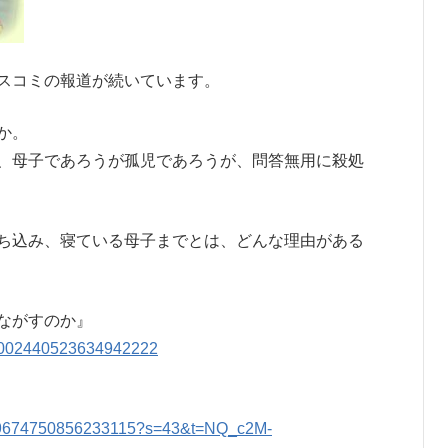
スコミの報道が続いています。
か。
、母子であろうが孤児であろうが、問答無用に殺処
ち込み、寝ている母子までとは、どんな理由がある
ながすのか』
s/2002440523634942222
/1999674750856233115?s=43&t=NQ_c2M-