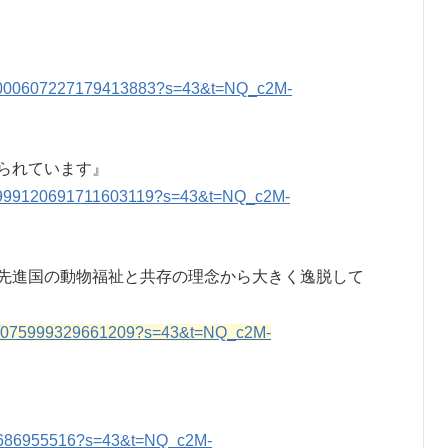
s/2000607227179413883?s=43&t=NQ_c2M-
られています』
s/1999120691711603119?s=43&t=NQ_c2M-
先進国の動物福祉と共存の理念から大きく逸脱して
001075999329661209?s=43&t=NQ_c2M-
679686955516?s=43&t=NQ_c2M-