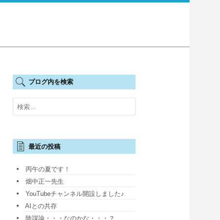
ブログ内を検索
検
索:
最近の投稿
丙午の夏です！
畑中正一先生
YouTubeチャンネル開設しました♪
AIとの共存
陰謀論・・・なのかな・・・？