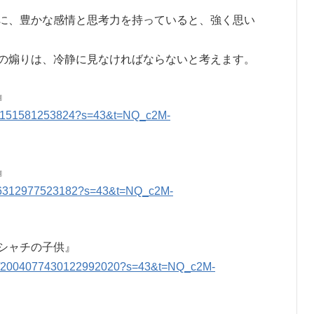
に、豊かな感情と思考力を持っていると、強く思い
の煽りは、冷静に見なければならないと考えます。
』
7611151581253824?s=43&t=NQ_c2M-
』
00046312977523182?s=43&t=NQ_c2M-
シャチの子供』
us/2004077430122992020?s=43&t=NQ_c2M-