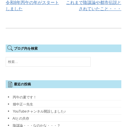
令和8年丙午の年がスタート
これまで陰謀論や都市伝説と
稿
しました
されていたこと・・・
ナ
ビ
ゲ
ー
ブログ内を検索
シ
検
ョ
索:
ン
最近の投稿
丙午の夏です！
畑中正一先生
YouTubeチャンネル開設しました♪
AIとの共存
陰謀論・・・なのかな・・・？