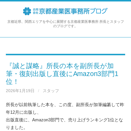
コ
ン
テ
ン
京都近県、関西エリアを中心に展開する京都産業医事務所 所長とスタッフ
のブログです。
ツ
へ
ス
キ
ッ
プ
『誠と謀略』所長の本を副所長が加
筆・復刻出版し直後にAmazon3部門1
位！
2026年1月19日
/
スタッフ
所長が以前執筆した本を、この度、副所長が加筆編纂して昨
年12月に出版し、
出版直後に、Amazon3部門で、売り上げランキング1位とな
りました。