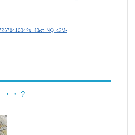
4477267841084?s=43&t=NQ_c2M-
・・・？