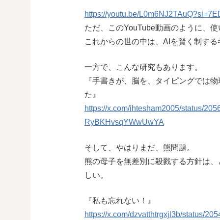
https://youtu.be/L0m6NJ2TAuQ?si=7
ただ、このYouTube動画のように
これからの世の中は、AIを賢く制す
一方で、こんな研究もあります。
『手書きが、脳を、タイピングでは物
た』
https://x.com/ihtesham2005/status/
RyBKHvsqYWwUwYA
そして、やはりまだ、熊問題。
熊の母子を無差別に殺戮する方針は、
しい。
『私も忘れない！』
https://x.com/dzvatthtrgxjl3b/statu