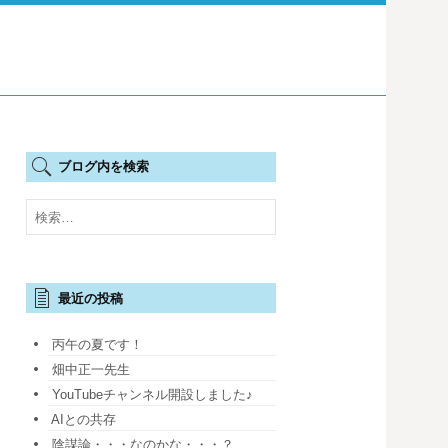
ブログ内を検索
検
索:
最近の投稿
丙午の夏です！
畑中正一先生
YouTubeチャンネル開設しました♪
AIとの共存
陰謀論・・・なのかな・・・？