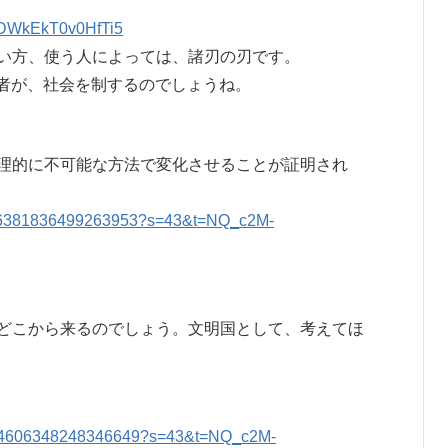
EDWkEkT0v0HfTi5
、使い方、使う人によっては、諸刃の刃です。
る者が、社会を制するのでしょうね。
理的に不可能な方法で変化させることが証明され
2056381836499263953?s=43&t=NQ_c2M-
どこから来るのでしょう。文明国として、考えてほ
s/2054606348248346649?s=43&t=NQ_c2M-