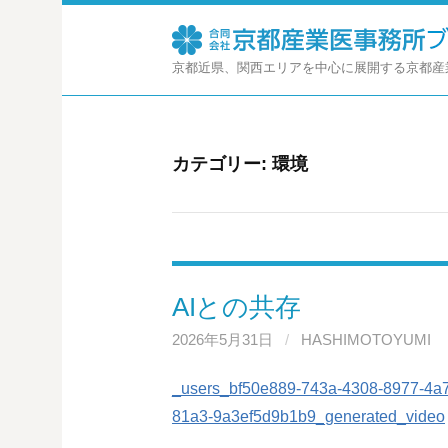
コ
ン
テ
京都近県、関西エリアを中心に展開する京都産
ン
ツ
へ
ス
カテゴリー:
環境
キ
ッ
プ
AIとの共存
2026年5月31日
/
HASHIMOTOYUMI
_users_bf50e889-743a-4308-8977-4a
81a3-9a3ef5d9b1b9_generated_video