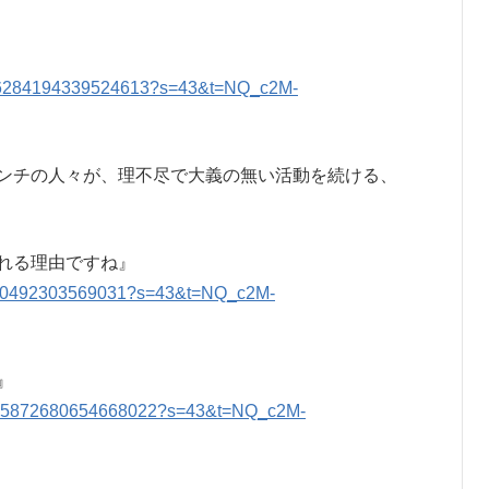
2056284194339524613?s=43&t=NQ_c2M-
ンチの人々が、理不尽で大義の無い活動を続ける、
れる理由ですね』
60340492303569031?s=43&t=NQ_c2M-
』
2055872680654668022?s=43&t=NQ_c2M-