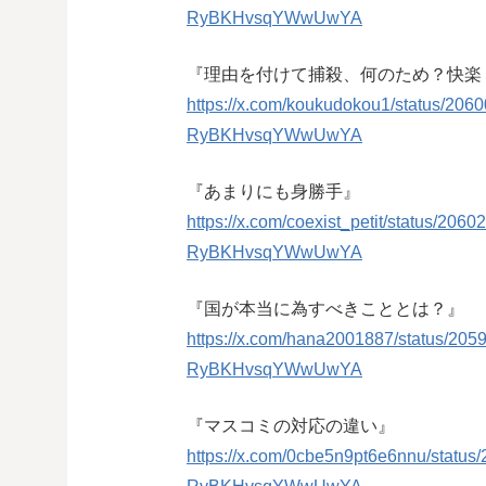
RyBKHvsqYWwUwYA
『理由を付けて捕殺、何のため？快楽
https://x.com/koukudokou1/status/
RyBKHvsqYWwUwYA
『あまりにも身勝手』
https://x.com/coexist_petit/status/
RyBKHvsqYWwUwYA
『国が本当に為すべきこととは？』
https://x.com/hana2001887/status/
RyBKHvsqYWwUwYA
『マスコミの対応の違い』
https://x.com/0cbe5n9pt6e6nnu/sta