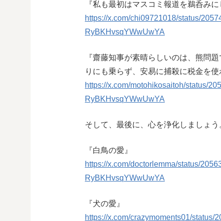
『私も最初はマスコミ報道を鵜呑みに
https://x.com/chi09721018/status/2
RyBKHvsqYWwUwYA
『齋藤知事が素晴らしいのは、熊問題
りにも乗らず、安易に捕殺に税金を使
https://x.com/motohikosaitoh/statu
RyBKHvsqYWwUwYA
そして、最後に、心を浄化しましょう
『白鳥の愛』
https://x.com/doctorlemma/status/2
RyBKHvsqYWwUwYA
『犬の愛』
https://x.com/crazymoments01/stat