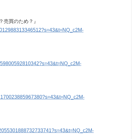
？売買のため？』
2060012988313346512?s=43&t=NQ_c2M-
2060259800592810342?s=43&t=NQ_c2M-
2059170023885967380?s=43&t=NQ_c2M-
tus/2055301888732733741?s=43&t=NQ_c2M-