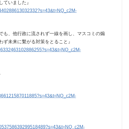
していました』
057440288613032332?s=43&t=NQ_c2M-
でも、他行政に流されず一線を画し、マスコミの煽
わず未来に繫がる対策をとること』
s/2056332463102886255?s=43&t=NQ_c2M-
。
056366121587011885?s=43&t=NQ_c2M-
us/2053758639299518489?s=43&t=NQ_c2M-