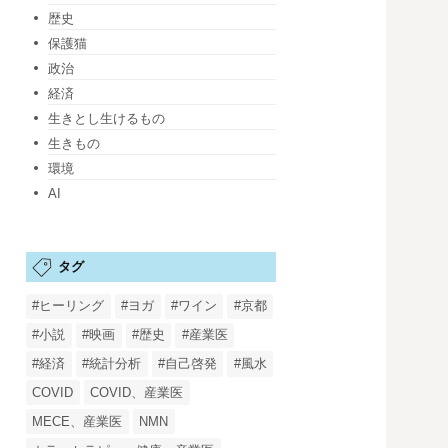
歴史
保護猫
政治
経済
生きとし生けるもの
生きもの
環境
AI
タグ
#ヒーリング
#ヨガ
#ワイン
#京都
#小説
#映画
#歴史
#産業医
#経済
#統計分析
#自己啓発
#風水
COVID
COVID、産業医
MECE、産業医
NMN